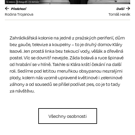
Předchozí
Další
Rodina Trojanova
Tomáš Hanák
Zahrádkářská kolonie na jedné z pražských periferií, dům
bez gauče, televize a koupelny – to je druhý domov Kláry
Issové. Jen prostá linka bez tekoucí vody, věšák a dřevěná
postel. Víc se dovnitř nevejde. Záda bolavá a ruce špinavé
od hrabání se v hlíně. Takhle si Klára krátí čekání na další
roli. Sedíme pod letitou meruňkou obsypanou nezralými
plody, kolem nás vzorně upravené květinové i zeleninové
záhony a od sousedů se přišel podívat pes, co je to tady
za návštěvu.
Všechny osobnosti