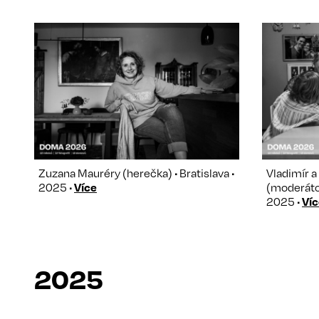
Zuzana Mauréry (herečka) • Bratislava •
Vladimír a
2025 •
Více
(moderátor
2025 •
Víc
2025