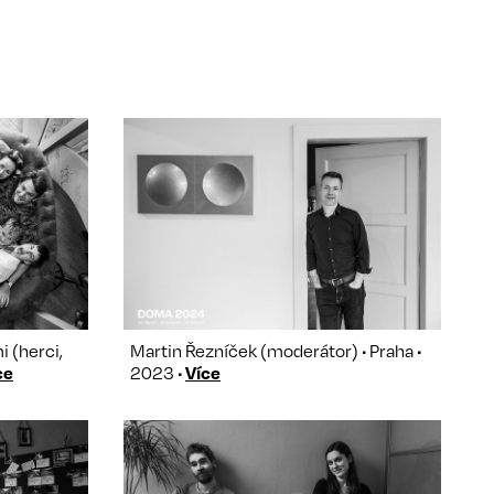
i (herci,
Martin Řezníček (moderátor) • Praha •
ce
2023 •
Více