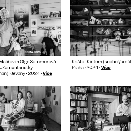
 Malířovi a Olga Sommerová
Krištof Kintera (sochař/uměl
dokumentaristky
Praha • 2024 •
Více
n) • Jevany • 2024 •
Více