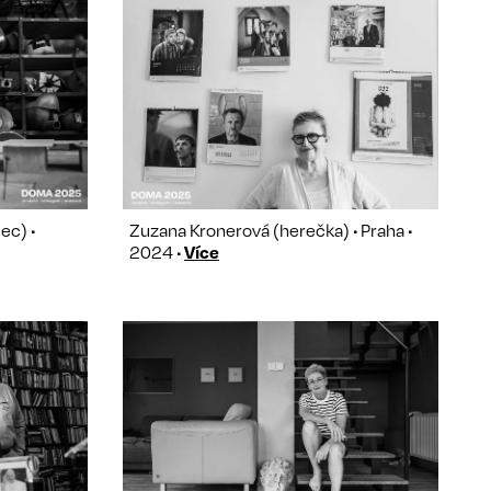
ec) •
Zuzana Kronerová (herečka) • Praha •
2024 •
Více