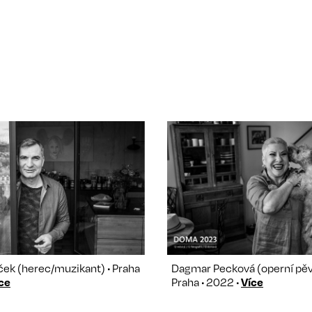
ček (herec/muzikant) • Praha
Dagmar Pecková (operní pěv
ce
Praha • 2022 •
Více