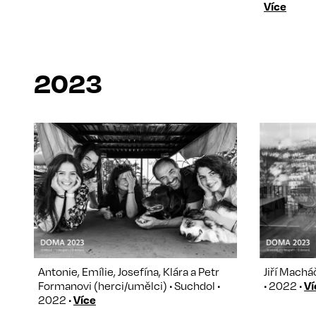
Více
2023
Antonie, Emílie, Josefína, Klára a Petr
Jiří Machá
Formanovi (herci/umělci) • Suchdol •
• 2022 •
Ví
2022 •
Více