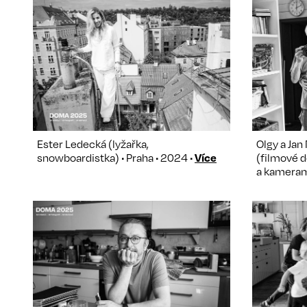
Ester Ledecká (lyžařka,
Olgy a Jan
snowboardistka) • Praha • 2024 •
Více
(filmové 
a kamerama