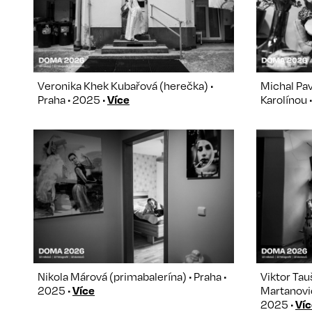
Veronika Khek Kubařová (herečka) •
Michal Pav
Praha • 2025 •
Více
Karolínou 
Nikola Márová (primabalerína) • Praha •
Viktor Tauš
2025 •
Více
Martanovič
2025 •
Víc