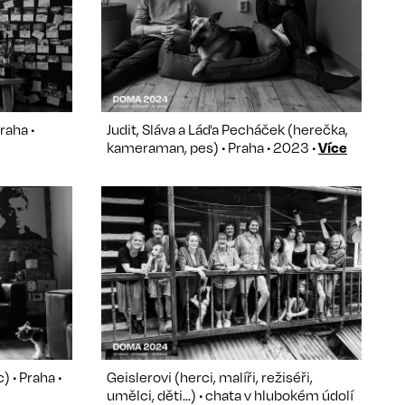
raha •
Judit, Sláva a Láďa Pecháček (herečka,
kameraman, pes) • Praha • 2023 •
Více
 • Praha •
Geislerovi (herci, malíři, režiséři,
umělci, děti...) • chata v hlubokém údolí