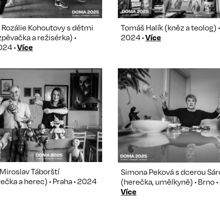
 Rozálie Kohoutovy s dětmi
Tomáš Halík (kněz a teolog) •
pěvačka a režisérka) •
2024 •
Více
2024 •
Více
 Miroslav Táborští
Simona Peková s dcerou Sár
ečka a herec) • Praha • 2024
(herečka, umělkyně) • Brno •
Více