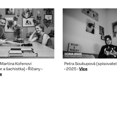
 Martina Kořenovi
Petra Soukupová (spisovatelk
 a šachistka) • Říčany •
• 2025 •
Více
e