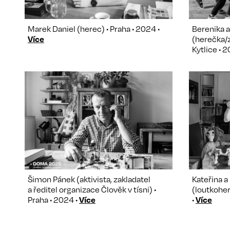
Marek Daniel (herec) • Praha • 2024 •
Berenika a
Více
(herečka/z
Kytlice • 
Šimon Pánek (aktivista, zakladatel
Kateřina a
a ředitel organizace Člověk v tísni) •
(loutkoher
Praha • 2024 •
Více
•
Více