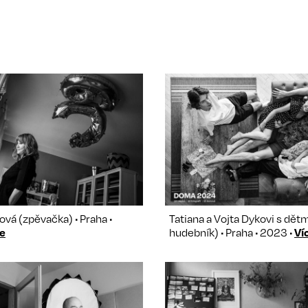
ová (zpěvačka) • Praha •
Tatiana a Vojta Dykovi s dětm
e
hudebník) • Praha • 2023 •
Ví