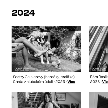
2024
Sestry Geislerovy (herečky, malířka) •
Bára Basik
Chata v hlubokém údolí • 2023 •
Více
2023 •
Víc