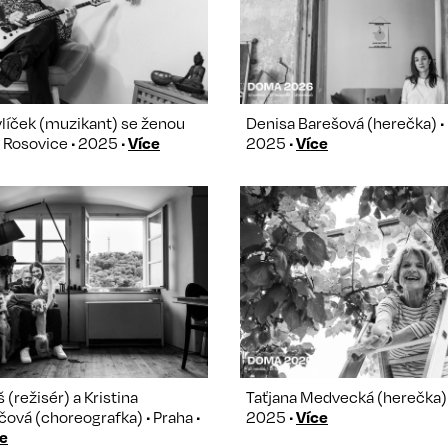
líček (muzikant) se ženou
Denisa Barešová (herečka) • 
• Rosovice • 2025 •
Více
2025 •
Více
 (režisér) a Kristina
Taťjana Medvecká (herečka) •
ová (choreografka) • Praha •
2025 •
Více
e