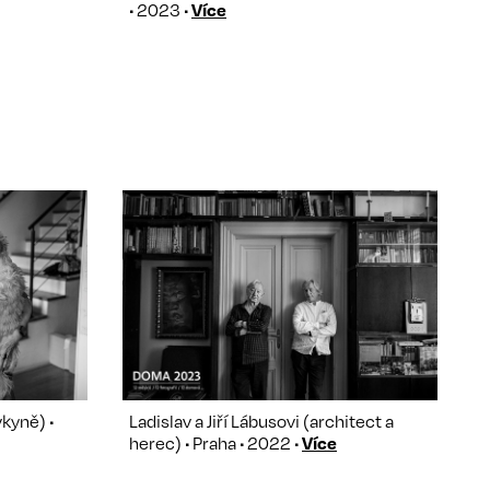
• 2023 •
Více
kyně) •
Ladislav a Jiří Lábusovi (architect a
herec) • Praha • 2022 •
Více