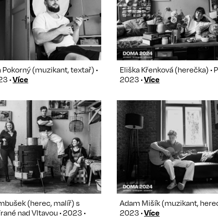
n Pokorný (muzikant, textař) •
Eliška Křenková (herečka) • P
23 •
Více
2023 •
Více
bušek (herec, malíř) s
Adam Mišík (muzikant, herec)
Vrané nad Vltavou • 2023 •
2023 •
Více