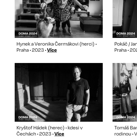
Hynek a Veronika Čermákovi (herci) •
Pokáč / Ja
Praha • 2023 •
Více
Praha • 20
Kryštof Hádek (herec) • kdesi v
Tomáš Bam
Čechách • 2023 •
Více
rodinou • 