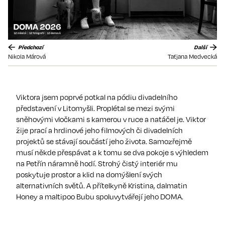
Předchozí
Další
Nikola Márová
Taťjana Medvecká
Viktora jsem poprvé potkal na pódiu divadelního
představení v Litomyšli. Proplétal se mezi svými
sněhovými vločkami s kamerou v ruce a natáčel je. Viktor
žije prací a hrdinové jeho filmových či divadelních
projektů se stávají součástí jeho života. Samozřejmě
musí někde přespávat a k tomu se dva pokoje s výhledem
na Petřín náramně hodí. Strohý čistý interiér mu
poskytuje prostor a klid na domýšlení svých
alternativních světů. A přítelkyně Kristina, dalmatin
Honey a maltipoo Bubu spoluvytvářejí jeho DOMA.