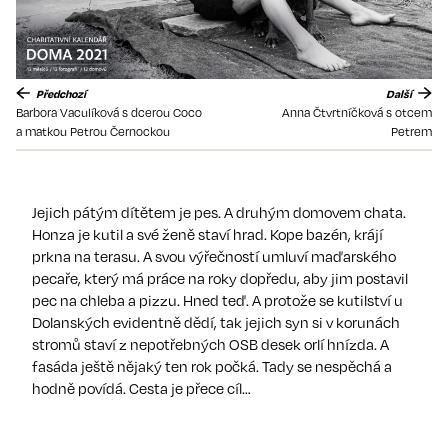
Předchozí
Další
Barbora Vaculíková s dcerou Coco
Anna Čtvrtníčková s otcem
a matkou Petrou Černockou
Petrem
Jejich pátým dítětem je pes. A druhým domovem chata.
Honza je kutil a své ženě staví hrad. Kope bazén, krájí
prkna na terasu. A svou výřečností umluví maďarského
pecaře, který má práce na roky dopředu, aby jim postavil
pec na chleba a pizzu. Hned teď. A protože se kutilství u
Dolanských evidentně dědí, tak jejich syn si v korunách
stromů staví z nepotřebných OSB desek orlí hnízda. A
fasáda ještě nějaký ten rok počká. Tady se nespěchá a
hodně povídá. Cesta je přece cíl…