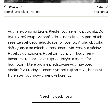
Předchozí
Další
Tomáš Bambušek s rodinou
Geislerovi
Adam je doma na Letné. Přestěhoval se jen o patro níž. Do
bytu, který koupil v domě, kde se narodil. Jen v pantoflích
sešel ze svého rodného do svého nového… V rohu obýváku
dvě kytary a na zdech James Dean, Elvis Presley a Václav
Havel. Jak příznačné. Havel tam byl první, koupil jej v
bazaru za rohem. Odkazuje k etickým a morálním
hodnotám, které pro mě představuje Adamův otec
Vladimír. A Presley a Dean? Symbolizují muziku, herectví,
frajerství i adamovy americké kořeny…
Všechny osobnosti